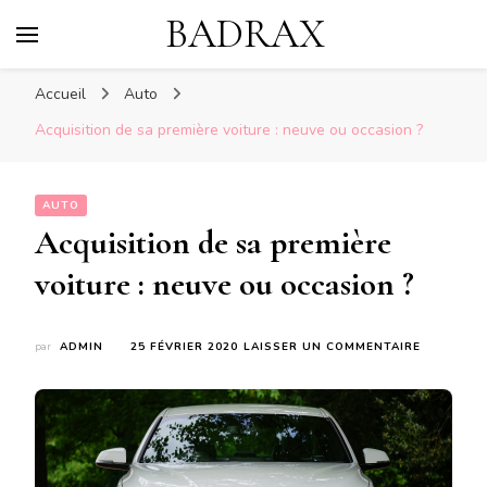
BADRAX
Accueil
Auto
Acquisition de sa première voiture : neuve ou occasion ?
AUTO
Acquisition de sa première
voiture : neuve ou occasion ?
SUR
par
ADMIN
25 FÉVRIER 2020
LAISSER UN COMMENTAIRE
ACQUISIT
DE
SA
PREMIÈRE
VOITURE
:
NEUVE