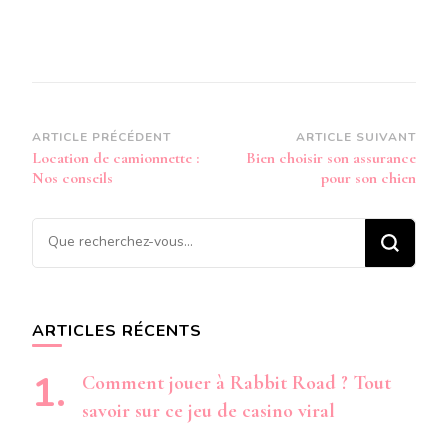
Navigation
ARTICLE PRÉCÉDENT
ARTICLE SUIVANT
Location de camionnette :
Bien choisir son assurance
d’article
Nos conseils
pour son chien
Vous
recherchiez
quelque
chose ?
ARTICLES RÉCENTS
Comment jouer à Rabbit Road ? Tout
savoir sur ce jeu de casino viral