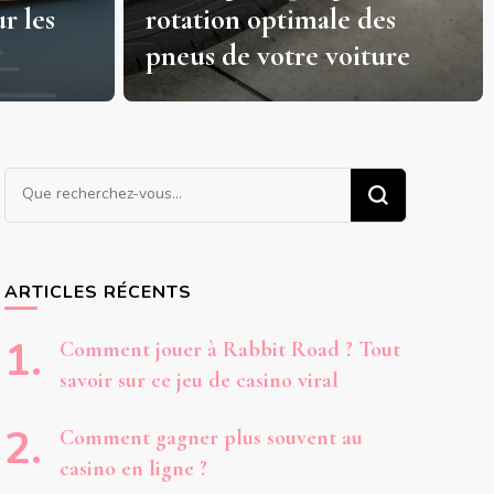
r les
rotation optimale des
pneus de votre voiture
Vous
recherchiez
quelque
chose ?
ARTICLES RÉCENTS
Comment jouer à Rabbit Road ? Tout
savoir sur ce jeu de casino viral
Comment gagner plus souvent au
casino en ligne ?