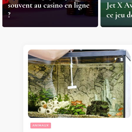
souvent au casino en ligne
Jet X Av
?
ce jeu 
ANIMAUX