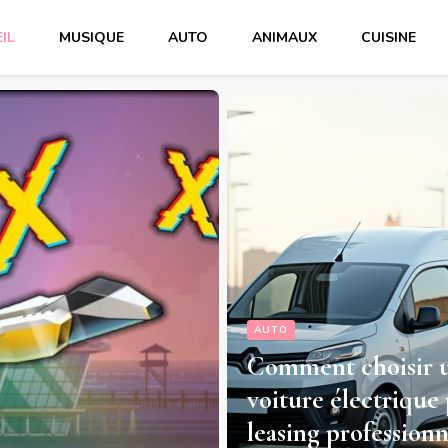
IL
MUSIQUE
AUTO
ANIMAUX
CUISINE
AUTO
Comment choisir 
voiture électrique 
leasing professionn